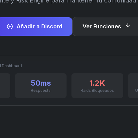
ente y Risk Engine para mantener tu comunidad
Añadir a Discord
Ver Funciones
d Dashboard
50ms
1.2K
Respuesta
Raids Bloqueados
U