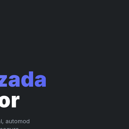
zada
or
bal, automod