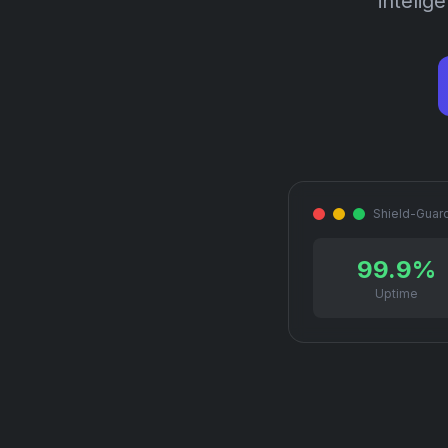
intelig
Shield-Guar
99.9%
Uptime